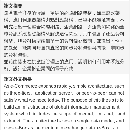
論文摘要
隨著電子商務的發展，單純的網際網路架構，如三層式架
構、應用伺服器架構與點對點架構，已經不能滿足需要，本
研究提出一個整合網際網路、企業網路、與企業間網路的全
球資訊系統基礎架構來解決這個問題，其中包含了產品資料
模型、UI資料模型兩個單一的資料儲存機制，並提出e-Box
的觀念，能夠同時達到直接的同步資料傳輸與間接、非同步
的資料傳輸。
並藉由提出在供應鏈管理上的應用，說明如何利用本系統分
析、設計企業對企業間的電子商務。
論文外文摘要
As e-Commerce expands rapidly, simple architecture, such
as three-tiers、application server、or peer-to-peer, can not
satisfy what we need today. The purpose of this thesis is to
build an infrastructure of global information management
system which includes the scope of internet、intranet、and
extranet. The architecture bases on single data model, and
uses e-Box as the medium to exchange data. e-Box can