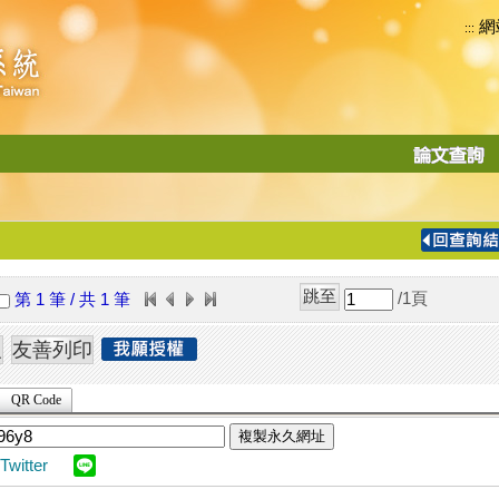
網
:::
功
能
切
換
導
覽
/1
頁
第 1 筆 / 共 1 筆
列
QR Code
複製永久網址
Twitter