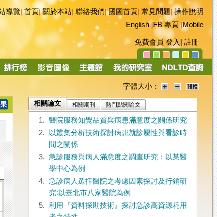
站導覽
|
首頁
|
關於本站
|
聯絡我們
|
國圖首頁
|
常見問題
|
操作說明
English
|
FB 專頁
|
Mobile
免費會員
登入
|
註冊
字體大小：
相關論文
相關期刊
熱門點閱論文
1.
醫院服務知覺品質與病患滿意度之關係研究
2.
以叢集分析技術探討病患就診屬性與看診時
間之關係
3.
急診服務與病人滿意度之調查研究：以某醫
學中心為例
4.
急診病人選擇醫院之考慮因素探討及行銷研
究:以臺北市八家醫院為例
5.
利用『資料探勘技術』探討急診高資源耗用