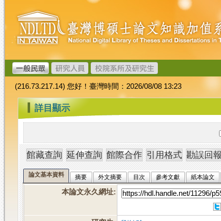
跳
臺
到
灣
主
博
要
碩
內
士
容
論
文
(216.73.217.14) 您好！臺灣時間：2026/08/08 13:23
加
值
:::
詳目顯示
系
統
論文基本資料
摘要
外文摘要
目次
參考文獻
紙本論文
本論文永久網址
: