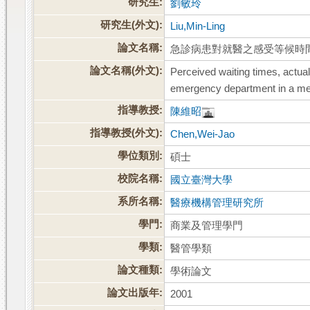
研究生:
劉敏玲
研究生(外文):
Liu,Min-Ling
論文名稱:
急診病患對就醫之感受等候時
論文名稱(外文):
Perceived waiting times, actual 
emergency department in a me
指導教授:
陳維昭
指導教授(外文):
Chen,Wei-Jao
學位類別:
碩士
校院名稱:
國立臺灣大學
系所名稱:
醫療機構管理研究所
學門:
商業及管理學門
學類:
醫管學類
論文種類:
學術論文
論文出版年:
2001