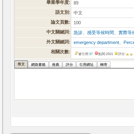
畢業學年度:
89
語文別:
中文
論文頁數:
100
中文關鍵詞:
急診
、
感受等候時間
、
實際等
外文關鍵詞:
emergency department
、
Perce
相關次數:
被引用:
37
點閱:2501
評分:
推文
網路書籤
推薦
評分
引用網址
轉寄