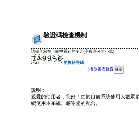
驗證碼檢查機制
請輸入您在下圖中看到的字元(字母區分大小寫)
更換驗證碼
播放圖檔聲音
說明︰
親愛的使用者，您好！由於目前系統使用人數眾
續使用本系統。感謝您的配合。