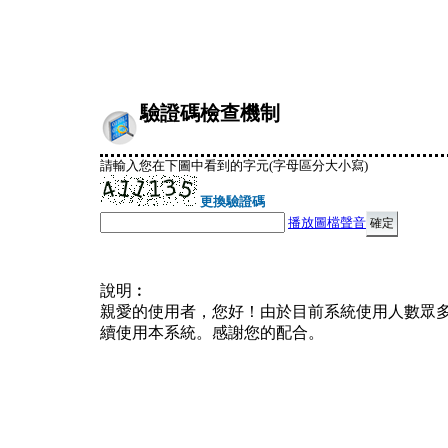
驗證碼檢查機制
請輸入您在下圖中看到的字元(字母區分大小寫)
更換驗證碼
播放圖檔聲音
說明︰
親愛的使用者，您好！由於目前系統使用人數眾
續使用本系統。感謝您的配合。