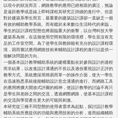
以現今的狀況而言，網路教學的應用已經相當的廣泛，無論
是遠距教學或是線上即時課程其研究正持續的進行中。但是
對於建築系學生而言，最重要的建築設計課卻一直缺乏一個
有效的輔助教學系統。而有鑑於未來數位生活時代的來臨，
學生的設計課程型態也將面臨重大的衝擊，以台灣科技大學
建築系為例，在這個使用空間有限的環境裡，學生並沒有充
足的工作室空間。為了使學生與教師能有充分的設計課程環
境，因而嘗試應用網路技術來輔助設計課程的進行以提供一
個解決問題的方向。
一個基本設計教學輔助系統的建構重點在於參與設計的過程
而非結果，以改進設計溝通的不良以及過份重視設計正評的
教學方式。系統應採用簡易而單一的操作介面，使大一學生
在迅速熟悉系統後能輔助設計意念溝通的進行。而網路工具
的應用將擴大開放式評圖的精神，使設計教學的討論不再只
是學生與老師之間的交流，透過網際網路，使基本設計課程
的交流與學習產生更大的可能與刺激。
本研究從三種不同型態的使用者需求為起點，探討設計教學
輔助系統所應提供的功能與應用技術的分析，進而組織輔助