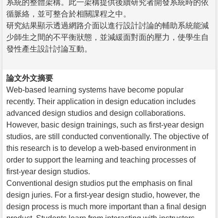
系統的整體架構。此一架構提供後續研究者開發系統時的依
循脈絡，並可整合於相關課程之中。
研究結果顯示透過網路介面以進行設計討論的輔助系統能減
少師生之間的不平衡狀態，並減緩面對面的壓力，使學生自
發性產生設計討論互動。
論文外文摘要
Web-based learning systems have become popular
recently. Their application in design education includes
advanced design studios and design collaborations.
However, basic design trainings, such as first-year design
studios, are still conducted conventionally. The objective of
this research is to develop a web-based environment in
order to support the learning and teaching processes of
first-year design studios.
Conventional design studios put the emphasis on final
design juries. For a first-year design studio, however, the
design process is much more important than a final design