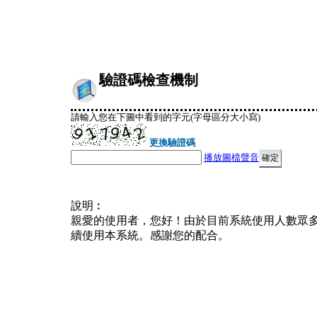
驗證碼檢查機制
請輸入您在下圖中看到的字元(字母區分大小寫)
更換驗證碼
播放圖檔聲音
說明︰
親愛的使用者，您好！由於目前系統使用人數眾
續使用本系統。感謝您的配合。