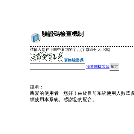
驗證碼檢查機制
請輸入您在下圖中看到的字元(字母區分大小寫)
更換驗證碼
播放圖檔聲音
說明︰
親愛的使用者，您好！由於目前系統使用人數眾
續使用本系統。感謝您的配合。