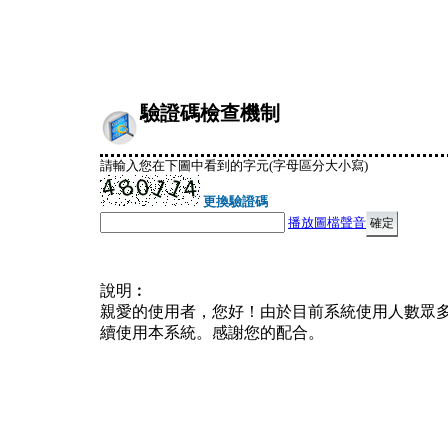
驗證碼檢查機制
請輸入您在下圖中看到的字元(字母區分大小寫)
更換驗證碼
播放圖檔聲音
說明︰
親愛的使用者，您好！由於目前系統使用人數眾
續使用本系統。感謝您的配合。