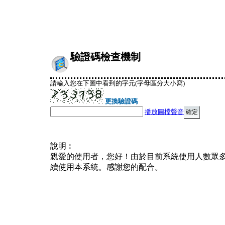
驗證碼檢查機制
請輸入您在下圖中看到的字元(字母區分大小寫)
更換驗證碼
播放圖檔聲音
說明︰
親愛的使用者，您好！由於目前系統使用人數眾
續使用本系統。感謝您的配合。