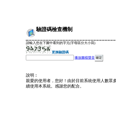
驗證碼檢查機制
請輸入您在下圖中看到的字元(字母區分大小寫)
更換驗證碼
播放圖檔聲音
說明︰
親愛的使用者，您好！由於目前系統使用人數眾
續使用本系統。感謝您的配合。