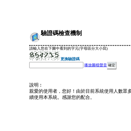
驗證碼檢查機制
請輸入您在下圖中看到的字元(字母區分大小寫)
更換驗證碼
播放圖檔聲音
說明︰
親愛的使用者，您好！由於目前系統使用人數眾
續使用本系統。感謝您的配合。