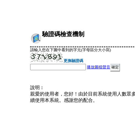
驗證碼檢查機制
請輸入您在下圖中看到的字元(字母區分大小寫)
更換驗證碼
播放圖檔聲音
說明︰
親愛的使用者，您好！由於目前系統使用人數眾
續使用本系統。感謝您的配合。