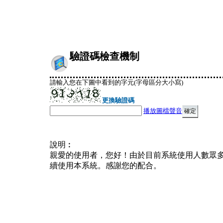
驗證碼檢查機制
請輸入您在下圖中看到的字元(字母區分大小寫)
更換驗證碼
播放圖檔聲音
說明︰
親愛的使用者，您好！由於目前系統使用人數眾
續使用本系統。感謝您的配合。