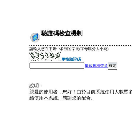
驗證碼檢查機制
請輸入您在下圖中看到的字元(字母區分大小寫)
更換驗證碼
播放圖檔聲音
說明︰
親愛的使用者，您好！由於目前系統使用人數眾
續使用本系統。感謝您的配合。