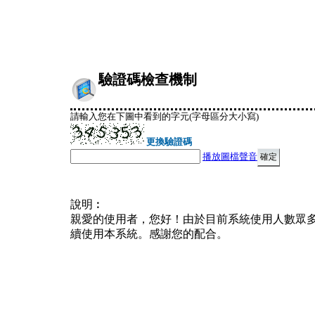
驗證碼檢查機制
請輸入您在下圖中看到的字元(字母區分大小寫)
更換驗證碼
播放圖檔聲音
說明︰
親愛的使用者，您好！由於目前系統使用人數眾
續使用本系統。感謝您的配合。