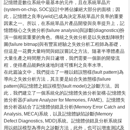
記憶體是數位系統中最基本的元件，且在系統單晶片
(system-on-chip, SOC)設計中將佔據絕大部分的面積；因
此，記憶體之良率(yield)已成為決定系統單晶片良率的重要
因素之一。所以，在系統單晶片產品開發與良率提升上，記
憶體核心之失效分析(failure analysis)與診斷(diagnostics)扮
演一個相當重要的角色。傳統之失效分析是以失效點陣映對
圖(failure bitmap)與有豐富經驗之失效分析工程師為基礎，
但這是一花費大量時間與錯誤嘗試之方法。隨著半導體產品
大量生產之時間壓力與日遽增，我們需要一個新的開發流
程，使得產品能夠快速地到達可獲利之良率水準。
在此篇論文中，我們提出了一種以錯誤態樣(fault pattern)為
導向之失效分析方法，其主要是結合失效態樣(failure
pattern)與記憶體之錯誤模型(fault model)之診斷方法。因
此，我們建立了一個系統化的記憶體失效分析架構-記憶體失
效分析器(Failure Analyzer for Memories, FAME)。記憶體失
效分析器結合了記憶體偵錯及分析(Memory Error Catch and
Analysis, MECA)系統，以及記憶體缺陷診斷(Memory
Defect Diagnostics, MDD)系統。記憶體偵錯及分析系統採
用以錯誤模型為導向之診斷方法，此外，也可以增進測試及