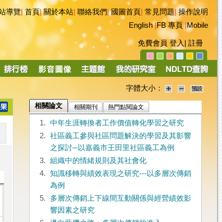
站導覽
|
首頁
|
關於本站
|
聯絡我們
|
國圖首頁
|
常見問題
|
操作說明
English
|
FB 專頁
|
Mobile
免費會員
登入
|
註冊
字體大小：
相關論文
相關期刊
熱門點閱論文
1.
中年生涯轉換者工作價值轉化學習之研究
2.
社區義工參與社區問題解決的學習及其影響
之探討─以嘉義市王田里社區義工為例
3.
組織中的情緒規則及其社會化
4.
知識移轉與績效表現之研究---以多層次傳銷
為例
5.
多層次傳銷上下線間互動關係與經營績效影
響因素之研究