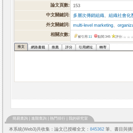
論文頁數:
153
中文關鍵詞:
多層次傳銷組織
、
組織社會化
外文關鍵詞:
multi-level marketing
、
organiz
相關次數:
被引用:
11
點閱:345
評分:
推文
網路書籤
推薦
評分
引用網址
轉寄
簡易查詢
|
進階查詢
|
熱門排行
|
我的研究室
本系統(Web3)共收集：論文已授權全文：
845362
筆、書目與摘