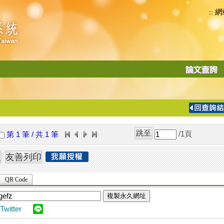
網
:::
功
能
切
換
導
覽
/1
頁
第 1 筆 / 共 1 筆
列
QR Code
複製永久網址
Twitter