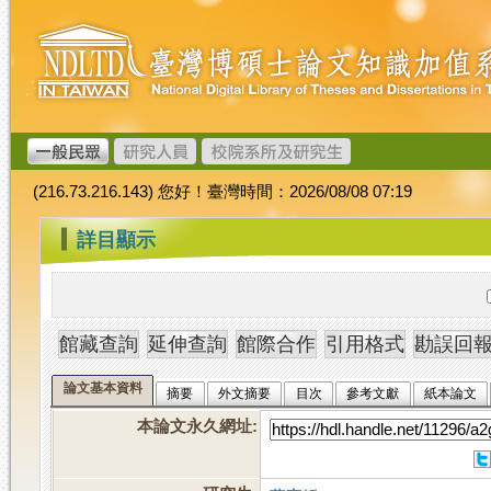
跳
臺
到
灣
主
博
要
碩
內
士
容
論
文
(216.73.216.143) 您好！臺灣時間：2026/08/08 07:19
加
值
:::
詳目顯示
系
統
論文基本資料
摘要
外文摘要
目次
參考文獻
紙本論文
本論文永久網址
: