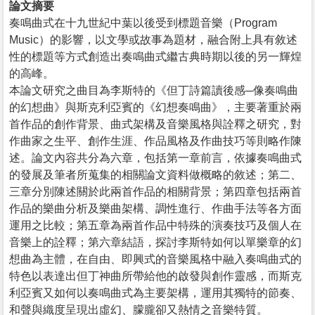
論文摘要
奏鳴曲式在十九世紀中葉以後受到標題音樂（Program
Music）的影響，以文學或故事為題材，融合附上具有敘述
性的標題等方式創造出奏鳴曲式繼古典時期以後的另一輝煌
的高峰。
本論文研究之曲目為李斯特的《但丁詩篇讀後感─像奏鳴曲
的幻想曲》與斯克利亞賓的《幻想奏鳴曲》，主要著重於兩
首作品的創作背景、曲式架構及音樂風格與詮釋之研究，對
作曲家之生平、創作生涯、作品風格及作曲技巧等則略作陳
述。論文內容共分為六章，包括第一章前言，依據奏鳴曲式
的發展及筆者所蒐集的相關論文資料做概略的敘述；第二、
三章分別陳述關於此兩首作品的相關背景；第四章包括兩首
作品的樂曲分析及樂曲架構、調性進行、作曲手法等各方面
運用之比較；第五章為兩首作品中特殊的演奏技巧及個人在
音樂上的詮釋；第六章結語，探討李斯特如何以單樂章的幻
想曲為主體，在自由、即興式的音樂風格中融入奏鳴曲式的
特色以表達出但丁神曲所帶給他的啟發與創作靈感，而斯克
利亞賓又如何以奏鳴曲式為主要架構，運用其獨特的節奏、
和聲與織度呈現出虛幻、朦朧卻又熱情之音樂特質。