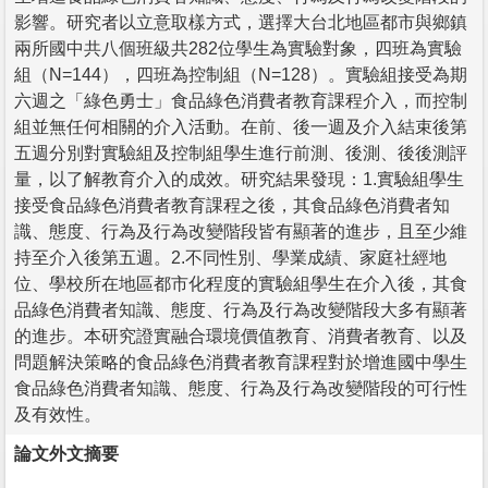
影響。研究者以立意取樣方式，選擇大台北地區都市與鄉鎮
兩所國中共八個班級共282位學生為實驗對象，四班為實驗
組（N=144），四班為控制組（N=128）。實驗組接受為期
六週之「綠色勇士」食品綠色消費者教育課程介入，而控制
組並無任何相關的介入活動。在前、後一週及介入結束後第
五週分別對實驗組及控制組學生進行前測、後測、後後測評
量，以了解教育介入的成效。研究結果發現：1.實驗組學生
接受食品綠色消費者教育課程之後，其食品綠色消費者知
識、態度、行為及行為改變階段皆有顯著的進步，且至少維
持至介入後第五週。2.不同性別、學業成績、家庭社經地
位、學校所在地區都市化程度的實驗組學生在介入後，其食
品綠色消費者知識、態度、行為及行為改變階段大多有顯著
的進步。本研究證實融合環境價值教育、消費者教育、以及
問題解決策略的食品綠色消費者教育課程對於增進國中學生
食品綠色消費者知識、態度、行為及行為改變階段的可行性
及有效性。
論文外文摘要