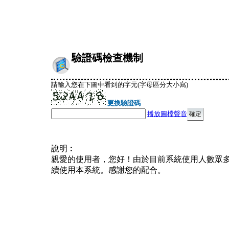
驗證碼檢查機制
請輸入您在下圖中看到的字元(字母區分大小寫)
更換驗證碼
播放圖檔聲音
說明︰
親愛的使用者，您好！由於目前系統使用人數眾
續使用本系統。感謝您的配合。