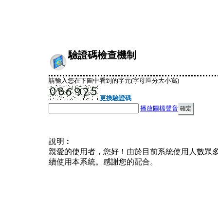
驗證碼檢查機制
請輸入您在下圖中看到的字元(字母區分大小寫)
更換驗證碼
播放圖檔聲音
說明︰
親愛的使用者，您好！由於目前系統使用人數眾
續使用本系統。感謝您的配合。