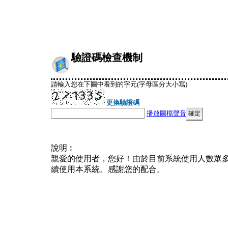
驗證碼檢查機制
請輸入您在下圖中看到的字元(字母區分大小寫)
更換驗證碼
播放圖檔聲音
說明︰
親愛的使用者，您好！由於目前系統使用人數眾
續使用本系統。感謝您的配合。