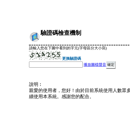
驗證碼檢查機制
請輸入您在下圖中看到的字元(字母區分大小寫)
更換驗證碼
播放圖檔聲音
說明︰
親愛的使用者，您好！由於目前系統使用人數眾
續使用本系統。感謝您的配合。