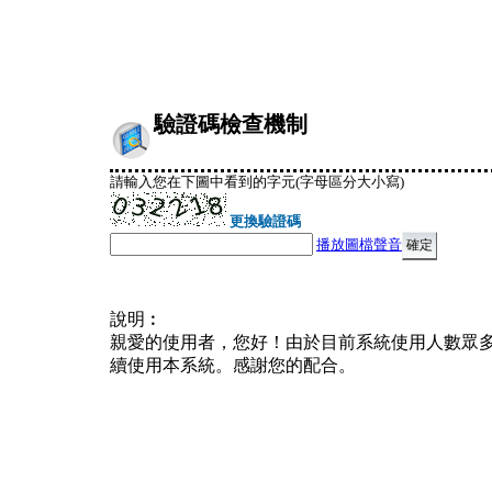
驗證碼檢查機制
請輸入您在下圖中看到的字元(字母區分大小寫)
更換驗證碼
播放圖檔聲音
說明︰
親愛的使用者，您好！由於目前系統使用人數眾
續使用本系統。感謝您的配合。