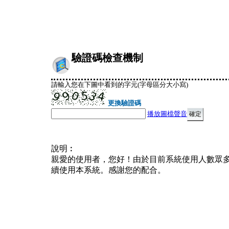
驗證碼檢查機制
請輸入您在下圖中看到的字元(字母區分大小寫)
更換驗證碼
播放圖檔聲音
說明︰
親愛的使用者，您好！由於目前系統使用人數眾
續使用本系統。感謝您的配合。