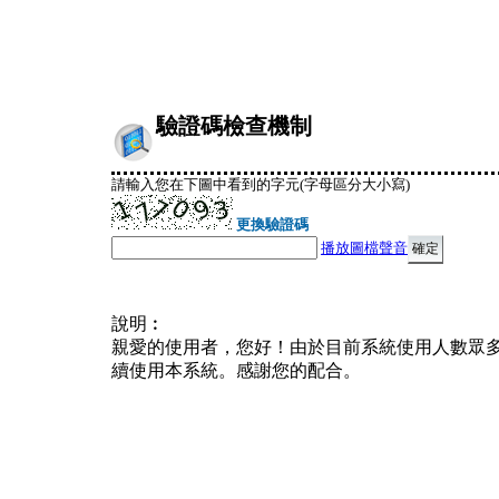
驗證碼檢查機制
請輸入您在下圖中看到的字元(字母區分大小寫)
更換驗證碼
播放圖檔聲音
說明︰
親愛的使用者，您好！由於目前系統使用人數眾
續使用本系統。感謝您的配合。