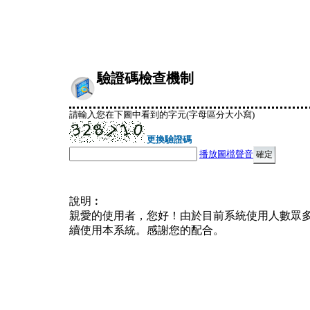
驗證碼檢查機制
請輸入您在下圖中看到的字元(字母區分大小寫)
更換驗證碼
播放圖檔聲音
說明︰
親愛的使用者，您好！由於目前系統使用人數眾
續使用本系統。感謝您的配合。