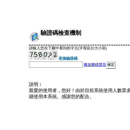
驗證碼檢查機制
請輸入您在下圖中看到的字元(字母區分大小寫)
更換驗證碼
播放圖檔聲音
說明︰
親愛的使用者，您好！由於目前系統使用人數眾
續使用本系統。感謝您的配合。