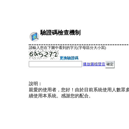
驗證碼檢查機制
請輸入您在下圖中看到的字元(字母區分大小寫)
更換驗證碼
播放圖檔聲音
說明︰
親愛的使用者，您好！由於目前系統使用人數眾
續使用本系統。感謝您的配合。