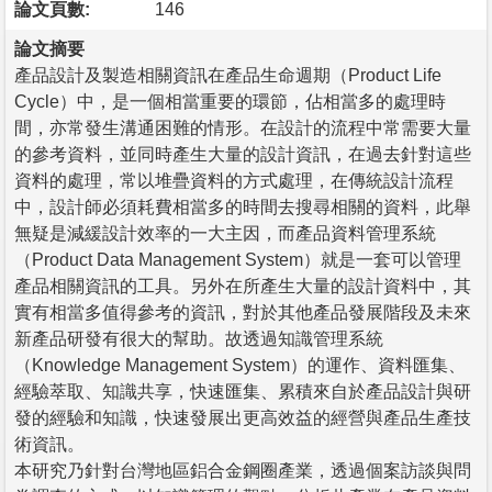
論文頁數:
146
論文摘要
產品設計及製造相關資訊在產品生命週期（Product Life
Cycle）中，是一個相當重要的環節，佔相當多的處理時
間，亦常發生溝通困難的情形。在設計的流程中常需要大量
的參考資料，並同時產生大量的設計資訊，在過去針對這些
資料的處理，常以堆疊資料的方式處理，在傳統設計流程
中，設計師必須耗費相當多的時間去搜尋相關的資料，此舉
無疑是減緩設計效率的一大主因，而產品資料管理系統
（Product Data Management System）就是一套可以管理
產品相關資訊的工具。另外在所產生大量的設計資料中，其
實有相當多值得參考的資訊，對於其他產品發展階段及未來
新產品研發有很大的幫助。故透過知識管理系統
（Knowledge Management System）的運作、資料匯集、
經驗萃取、知識共享，快速匯集、累積來自於產品設計與研
發的經驗和知識，快速發展出更高效益的經營與產品生產技
術資訊。
本研究乃針對台灣地區鋁合金鋼圈產業，透過個案訪談與問