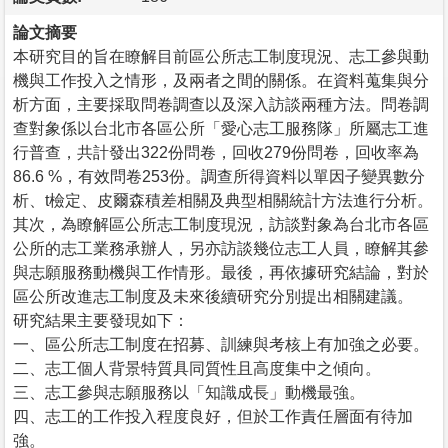
論文摘要
本研究目的旨在瞭解目前區公所志工制度現況、志工參與動
機與工作投入之情形，及兩者之間的關係。在資料蒐集與分
析方面，主要採取問卷調查以及深入訪談兩種方法。問卷調
查對象係以台北市各區公所「愛心志工服務隊」所屬志工進
行普查，共計發出322份問卷，回收279份問卷，回收率為
86.6 %，有效問卷253份。調查所得資料以單因子變異數分
析、t檢定、皮爾森積差相關及典型相關統計方法進行分析。
其次，為瞭解區公所志工制度現況，訪談對象為台北市各區
公所的志工業務承辦人，另亦訪談幾位志工人員，瞭解其參
與志願服務動機與工作情形。最後，再依據研究結論，對於
區公所改進志工制度及未來後續研究分別提出相關建議。
研究結果主要發現如下：
一、區公所志工制度在招募、訓練與考核上有加強之必要。
二、志工個人背景特質具同質性且高度集中之傾向。
三、志工參與志願服務以「知識成長」動機最強。
四、志工的工作投入程度良好，但於工作責任層面有待加
強。