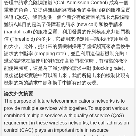
管理中請求允陰惆蹌魖?(Call Admission Control) 成為一個
重要的角色，它提供無線網路裡組合的各類服務的服務品質
保證 (QoS)。我們提供一個全新含有緩衝區的請求允陰惆蹌
魖謘A其目的是為了保障新的請求 (new call) 和換手請求
(handoff call) 的服務品質。利用發展的佇列模組來判斷門檻
值 (Threshold) 的多少，它被用來指定換手請求能使用頻寬
的大小。此外，提出來的新機制採用了虛擬頻寬來改善換手
請求的中斷率 (dropping rate)，並且利用這個新機制允陶﹞
懋s的請求在被使用的頻寬使高於門檻值時，有相當的機率
能使用頻寬，這是為了減少新的請求中斷 (blocking rate)。
最後從模擬實驗中可以看出來，我們所提出來的機制比現有
機制的新的請求中斷和換手中斷有好的表現。
論文外文摘要
The purpose of future telecommunications networks is to
provide multiple services with together. To support various
combined multiple services with quality of service (QoS)
requirement in these wireless networks, the call admission
control (CAC) plays an important role in resource