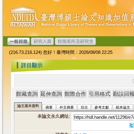
跳
臺
到
灣
主
博
要
碩
內
士
容
論
文
(216.73.216.124) 您好！臺灣時間：2026/08/08 22:25
加
值
:::
詳目顯示
系
統
論文基本資料
摘要
外文摘要
目次
參考文獻
紙本論文
本論文永久網址
: