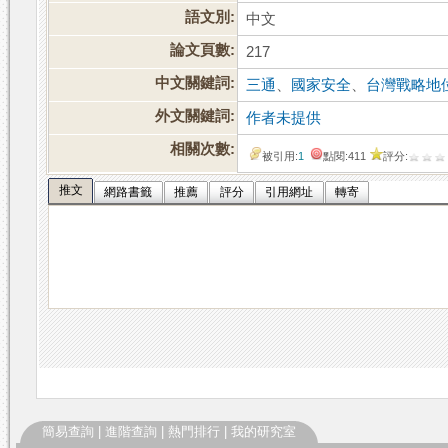
語文別:
中文
論文頁數:
217
中文關鍵詞:
三通
、
國家安全
、
台灣戰略地
外文關鍵詞:
作者未提供
相關次數:
被引用:
1
點閱:411
評分:
推文
網路書籤
推薦
評分
引用網址
轉寄
簡易查詢
|
進階查詢
|
熱門排行
|
我的研究室