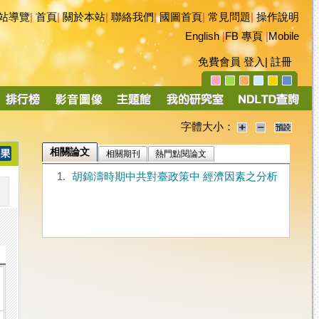
站導覽
|
首頁
|
關於本站
|
聯絡我們
|
國圖首頁
|
常見問題
|
操作說明
English
|
FB 專頁
|
Mobile
免費會員
登入
|
註冊
字體大小：
相關論文
相關期刊
熱門點閱論文
1.
胡錦濤時期中共對臺政策中 經濟因素之分析