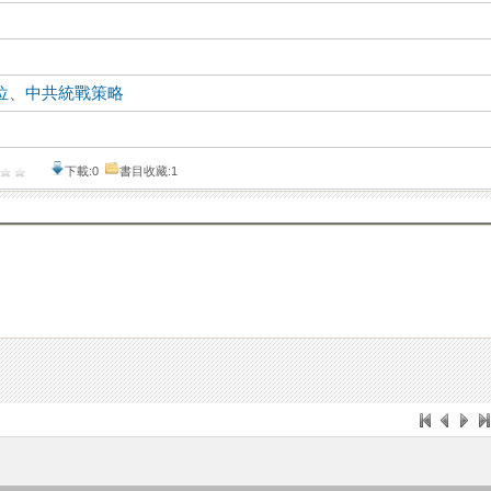
位
、
中共統戰策略
下載:0
書目收藏:1