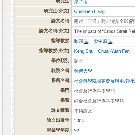
研究生:
梁金蓮
研究生(外文):
Chin-Lien Liang
論文名稱:
兩岸「三通」對台灣安全影響
論文名稱(外文):
The impact of “Cross Strait Rel
指導教授:
耿曙
、
樊中原
指導教授(外文):
Keng Shu
、
Chuai-Yuan Fan
學位類別:
碩士
校院名稱:
銘傳大學
系所名稱:
社會科學院國家發展與兩岸關
學門:
社會及行為科學學門
學類:
綜合社會及行為科學學類
論文種類:
學術論文
論文出版年:
2004
畢業學年度:
92