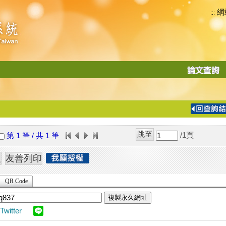
網
:::
功
能
切
換
導
覽
/1
頁
第 1 筆 / 共 1 筆
列
QR Code
複製永久網址
Twitter