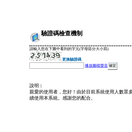
驗證碼檢查機制
請輸入您在下圖中看到的字元(字母區分大小寫)
更換驗證碼
播放圖檔聲音
說明︰
親愛的使用者，您好！由於目前系統使用人數眾
續使用本系統。感謝您的配合。