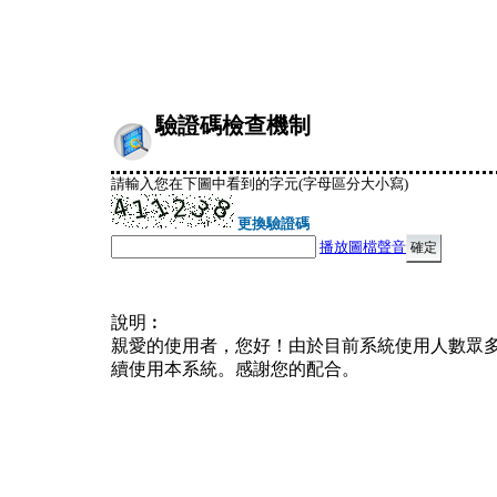
驗證碼檢查機制
請輸入您在下圖中看到的字元(字母區分大小寫)
更換驗證碼
播放圖檔聲音
說明︰
親愛的使用者，您好！由於目前系統使用人數眾
續使用本系統。感謝您的配合。