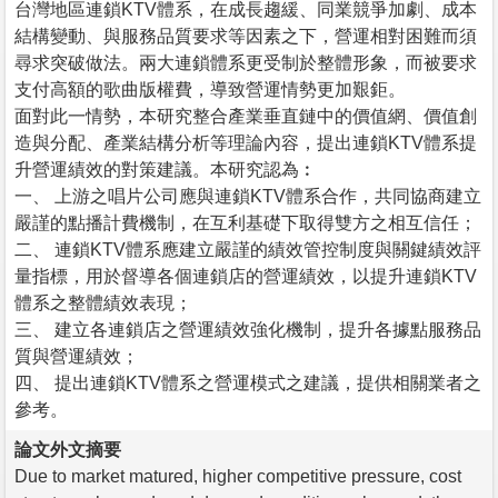
台灣地區連鎖KTV體系，在成長趨緩、同業競爭加劇、成本
結構變動、與服務品質要求等因素之下，營運相對困難而須
尋求突破做法。兩大連鎖體系更受制於整體形象，而被要求
支付高額的歌曲版權費，導致營運情勢更加艱鉅。
面對此一情勢，本研究整合產業垂直鏈中的價值網、價值創
造與分配、產業結構分析等理論內容，提出連鎖KTV體系提
升營運績效的對策建議。本研究認為︰
一、 上游之唱片公司應與連鎖KTV體系合作，共同協商建立
嚴謹的點播計費機制，在互利基礎下取得雙方之相互信任；
二、 連鎖KTV體系應建立嚴謹的績效管控制度與關鍵績效評
量指標，用於督導各個連鎖店的營運績效，以提升連鎖KTV
體系之整體績效表現；
三、 建立各連鎖店之營運績效強化機制，提升各據點服務品
質與營運績效；
四、 提出連鎖KTV體系之營運模式之建議，提供相關業者之
參考。
論文外文摘要
Due to market matured, higher competitive pressure, cost