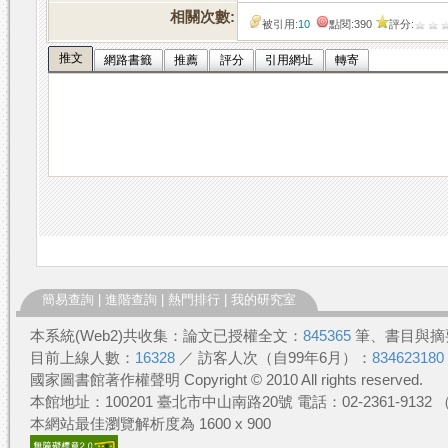
相關次數:
被引用:
10
點閱:390
評分:
推文
網路書籤
推薦
評分
引用網址
轉寄
簡易查詢
|
進階查詢
|
熱門排行
|
我的研究室
本系統(Web2)共收集：論文已授權全文：
845365
筆、書目與摘
目前上線人數：
16328
／ 訪客人次（自99年6月）：
834623180
國家圖書館著作權聲明 Copyright © 2010 All rights reserved.
本館地址：100201 臺北市中山南路20號 電話：02-2361-913
本網站最佳瀏覽解析度為 1600 x 900