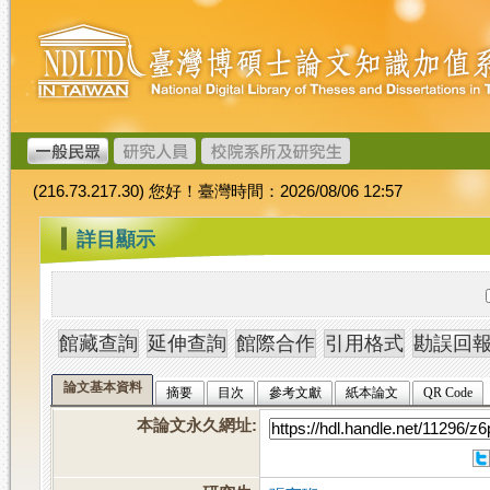
跳
臺
到
灣
主
博
要
碩
內
士
容
論
文
(216.73.217.30) 您好！臺灣時間：2026/08/06 12:57
加
值
:::
詳目顯示
系
統
論文基本資料
摘要
目次
參考文獻
紙本論文
QR Code
本論文永久網址
: