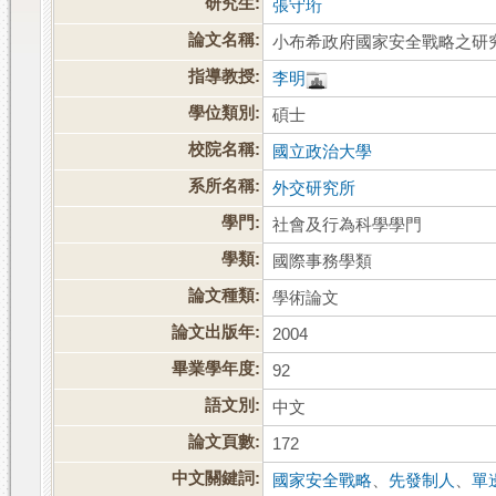
研究生:
張守珩
論文名稱:
小布希政府國家安全戰略之研究:20
指導教授:
李明
學位類別:
碩士
校院名稱:
國立政治大學
系所名稱:
外交研究所
學門:
社會及行為科學學門
學類:
國際事務學類
論文種類:
學術論文
論文出版年:
2004
畢業學年度:
92
語文別:
中文
論文頁數:
172
中文關鍵詞:
國家安全戰略
、
先發制人
、
單