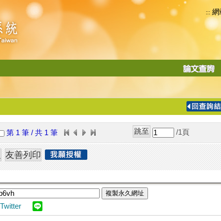
網
:::
功
能
切
換
導
覽
/1
頁
第 1 筆 / 共 1 筆
列
複製永久網址
Twitter