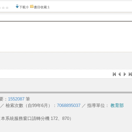
下載:0
書目收藏:1
要：
1552087
筆
／ 檢索次數（自99年6月）：
7068895037
／ 指導單位：
教育部
2 （本系統服務窗口請轉分機 172、870）