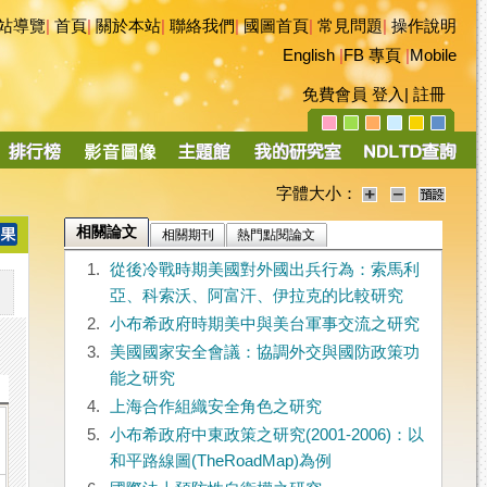
站導覽
|
首頁
|
關於本站
|
聯絡我們
|
國圖首頁
|
常見問題
|
操作說明
English
|
FB 專頁
|
Mobile
免費會員
登入
|
註冊
字體大小：
相關論文
相關期刊
熱門點閱論文
1.
從後冷戰時期美國對外國出兵行為：索馬利
亞、科索沃、阿富汗、伊拉克的比較研究
2.
小布希政府時期美中與美台軍事交流之研究
3.
美國國家安全會議：協調外交與國防政策功
能之研究
4.
上海合作組織安全角色之研究
5.
小布希政府中東政策之研究(2001-2006)：以
和平路線圖(TheRoadMap)為例