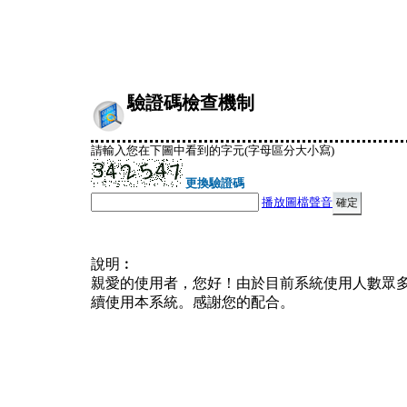
驗證碼檢查機制
請輸入您在下圖中看到的字元(字母區分大小寫)
更換驗證碼
播放圖檔聲音
說明︰
親愛的使用者，您好！由於目前系統使用人數眾
續使用本系統。感謝您的配合。