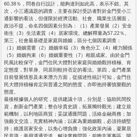
60.38％，問卷自行設計，能夠達到如此高，表示不錯。其
次，小三通議題的調查，主要在探討受訪者對於金門受小三
通影響的看法，但僅限於經濟活動、社會、職業生活層面，
政治不提，命名四個因素分別為：（1）產業發展（2）安全
衛生（3）生活素質（4）居家環境。總解釋量為57.22％。
第三，社會最基礎是家庭與婚姻，區分七個因素調查：
（1）婚姻需要（2）婚姻幸褔（3）角色分工（4）權力關係
（5）婚姻拘束（6）婚姻重要性（7）相親成家。由於金門
民風比較保守，金門住民大體對於家庭與婚婚觀持積極、肯
定態度，對單身、同居則較持否定的看法。第四，金門產業
目前發展情形及未來潛力方面，從描述性統計可知，金門住
民大體持積極肯定與普通之間的態度，亦即抱持審慎樂觀的
態度。
最後根據個人的研究，提供建議十項，分別是：協助民間投
資，創新金門產業；整合珍貴史蹟，拓展獨特觀光；建立規
範機制，以利地區商貿；妥謀通匯問題，活絡金融商務；加
強藝文交流，充實精神內涵；以家為重婚姻觀，必須持續堅
持；維護居家安全，以免心增負擔；強化政策內涵，凝聚居
民意識；善用溝通管道，解決實務問題；前瞻非軍事區，開