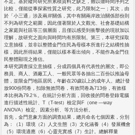
不足。基於縱向研究所累積資料之缺乏，難以做時間序列之
比較，僅能從事探索性質之研究，此乃限制之一；其次，由
於「小三通」涉及兩岸關係，其中有關兩岸政治關係部份則
不列為研究之範圍，因此僅著限於人文觀光、社會基礎結構
之家庭與社區等三個層面，且僅以感受到衝擊後的現狀加以
理解，故研究之面向與時間均有所限制。第三，本研究採取
立意抽樣，並非以整體金門住民為母樣本所進行之結構性抽
樣，因此所得結果，僅能以樣本看出傾向，不能作為金門住
民整體顯現之推估。
本研究調查採立意抽樣，分成四個具有代表性的層次，即公
務員、商人、酒廠工人、一般民眾等各抽出二百份以推論母
體，並限金門地區居民，年齡在20歲以上的成年人。總計發
放900份問卷，扣除無效問卷，有效問卷為713份，有效樣
本比例為79.2％。在統計分析方面，回收後的問卷登錄電腦
進行描述性統計、T（T-test）檢定與F（one —way
ANOVA）檢定、因素分析、等方法分析。
首先，金門意象方面的調查結果，總共命名七個因素，分別
為：（1）環境（2）人文生態（3）文化涵養（4）發展機會
（5）環境適應（6）心靈充實感（7）生計。總解釋量