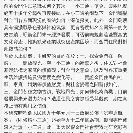
前的金門住民意識如何？其次，「小三通」使金、廈兩地歷
經五十多年分隔後再度接軌，在小三通的衝擊下，金門鄉親
對金門各方面現況的看法如何？深值探究。此外，金門島嶼
具有濃濃戰爭色彩與神秘氣氛，更有密度排名全國第一的文
史古蹟，盱衡金門未來經濟發展，可否前瞻規劃這些豐富的
文化資產，推動觀光產業以突破產業困境；而金門住民對對
此觀感如何？
基於以上動機，本研究的目的在於：一、探索金門在「解
嚴」、「開放觀光」與「小三通」的衝擊之後，住民對社會
基礎結構之家庭的價值觀，對金門之意象，以及對各項重要
生活維護措施及滿意度之變化等。二、實證金門住民的社
區、家庭、婚姻等價值態度，與社會變遷之間關係如何。
三、金門各種文物古蹟、戰地風光，如何轉化為商機，目前
發展與未來潛力如何？透過住民之實際感受與觀察，期在實
務上能有應用之價值。
本研究時程係以民國九十年元月一日政府公佈「試辦通航
案」（即俗稱小三通）起始至九十二年底為期。期間專門或
深入討論「小三通」此一重大影響金門社會變遷之研究顯有