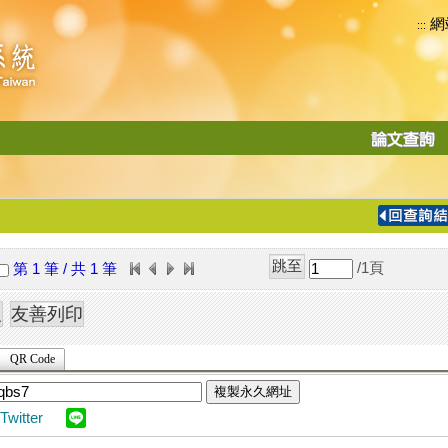
網
:::
功
能
切
換
導
覽
/1
頁
第 1 筆 / 共 1 筆
列
QR Code
複製永久網址
Twitter