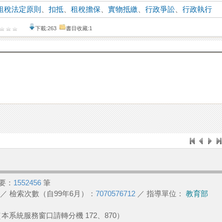
租稅法定原則
、
扣抵
、
租稅擔保
、
實物抵繳
、
行政爭訟
、
行政執行
下載:263
書目收藏:1
要：
1552456
筆
／ 檢索次數（自99年6月）：
7070576712
／ 指導單位：
教育部
2 （本系統服務窗口請轉分機 172、870）