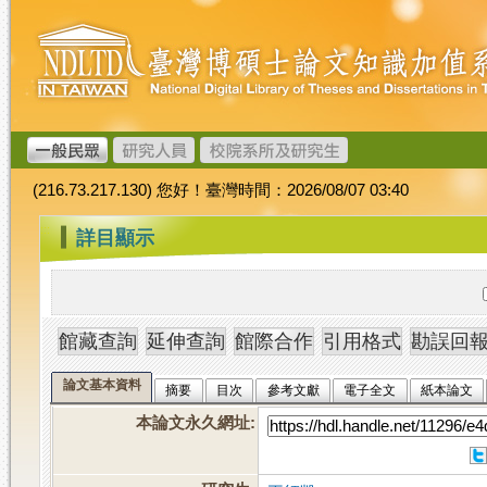
跳
臺
到
灣
主
博
要
碩
內
士
容
論
文
(216.73.217.130) 您好！臺灣時間：2026/08/07 03:40
加
值
:::
詳目顯示
系
統
論文基本資料
摘要
目次
參考文獻
電子全文
紙本論文
本論文永久網址
: