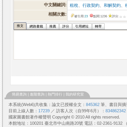
中文關鍵詞:
租稅
、
行政契約
、
和解契約
、
相關次數:
被引用:
23
點閱:1236
評分:
推文
網路書籤
推薦
評分
引用網址
轉寄
簡易查詢
|
進階查詢
|
熱門排行
|
我的研究室
本系統(Web6)共收集：論文已授權全文：
845362
筆、書目與摘
目前上線人數：
17239
／ 訪客人次（自99年6月）：
834862342
國家圖書館著作權聲明 Copyright © 2010 All rights reserved.
本館地址：100201 臺北市中山南路20號 電話：02-2361-913