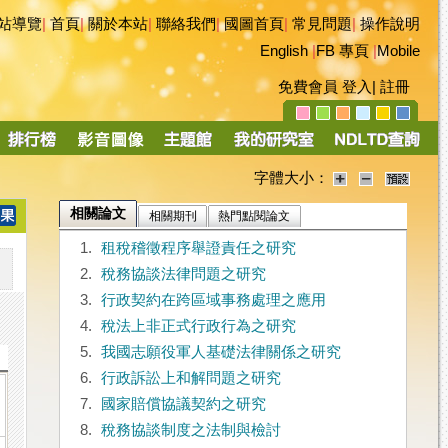
站導覽
|
首頁
|
關於本站
|
聯絡我們
|
國圖首頁
|
常見問題
|
操作說明
English
|
FB 專頁
|
Mobile
免費會員
登入
|
註冊
字體大小：
相關論文
相關期刊
熱門點閱論文
1.
租稅稽徵程序舉證責任之研究
2.
稅務協談法律問題之研究
3.
行政契約在跨區域事務處理之應用
4.
稅法上非正式行政行為之研究
5.
我國志願役軍人基礎法律關係之研究
6.
行政訴訟上和解問題之研究
7.
國家賠償協議契約之研究
8.
稅務協談制度之法制與檢討