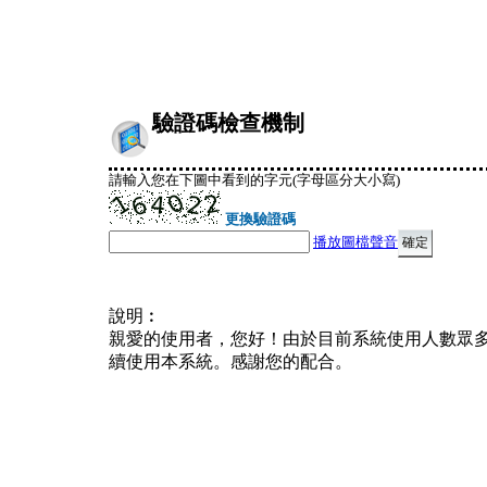
驗證碼檢查機制
請輸入您在下圖中看到的字元(字母區分大小寫)
更換驗證碼
播放圖檔聲音
說明︰
親愛的使用者，您好！由於目前系統使用人數眾
續使用本系統。感謝您的配合。