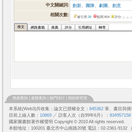
中文關鍵詞:
創新
、
團隊
、
劇團
、
創意
相關次數:
被引用:
30
點閱:804
評分:
推文
網路書籤
推薦
評分
引用網址
轉寄
簡易查詢
|
進階查詢
|
熱門排行
|
我的研究室
本系統(Web3)共收集：論文已授權全文：
845362
筆、書目與摘
目前上線人數：
10869
／ 訪客人次（自99年6月）：
834957158
國家圖書館著作權聲明 Copyright © 2010 All rights reserved.
本館地址：100201 臺北市中山南路20號 電話：02-2361-913