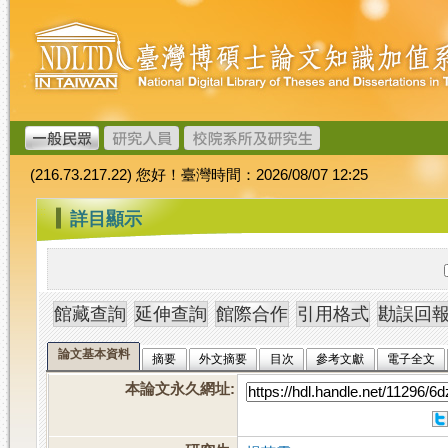
跳
臺
到
灣
主
博
要
碩
內
士
容
論
文
(216.73.217.22) 您好！臺灣時間：2026/08/07 12:25
加
值
:::
詳目顯示
系
統
論文基本資料
摘要
外文摘要
目次
參考文獻
電子全文
本論文永久網址
: