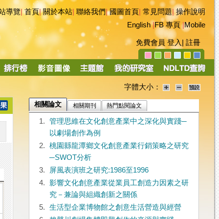
站導覽
|
首頁
|
關於本站
|
聯絡我們
|
國圖首頁
|
常見問題
|
操作說明
English
|
FB 專頁
|
Mobile
免費會員
登入
|
註冊
字體大小：
相關論文
相關期刊
熱門點閱論文
1.
管理思維在文化創意產業中之深化與實踐─
以劇場創作為例
2.
桃園縣龍潭鄉文化創意產業行銷策略之研究
─SWOT分析
3.
屏風表演班之研究:1986至1996
4.
影響文化創意產業從業員工創造力因素之研
究－兼論與組織創新之關係
5.
生活型企業博物館之創意生活營造與經營