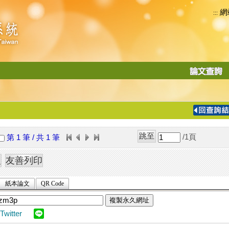
網
:::
功
能
切
換
導
覽
/1
頁
第 1 筆 / 共 1 筆
列
紙本論文
QR Code
複製永久網址
Twitter