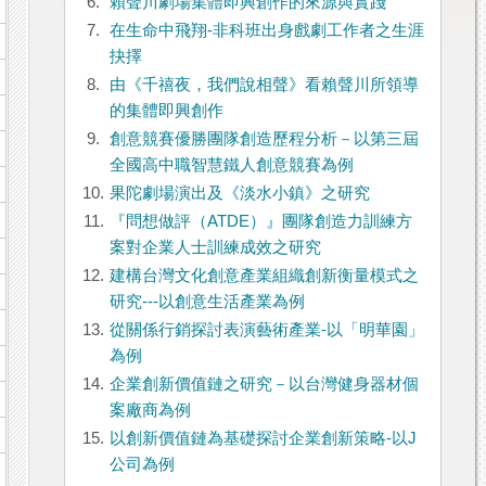
6.
賴聲川劇場集體即興創作的來源與實踐
7.
在生命中飛翔-非科班出身戲劇工作者之生涯
抉擇
8.
由《千禧夜，我們說相聲》看賴聲川所領導
的集體即興創作
9.
創意競賽優勝團隊創造歷程分析－以第三屆
全國高中職智慧鐵人創意競賽為例
10.
果陀劇場演出及《淡水小鎮》之研究
11.
『問想做評（ATDE）』團隊創造力訓練方
案對企業人士訓練成效之研究
12.
建構台灣文化創意產業組織創新衡量模式之
研究---以創意生活產業為例
13.
從關係行銷探討表演藝術產業-以「明華園」
為例
14.
企業創新價值鏈之研究－以台灣健身器材個
案廠商為例
15.
以創新價值鏈為基礎探討企業創新策略-以J
公司為例