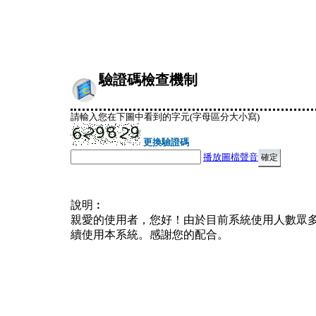
驗證碼檢查機制
請輸入您在下圖中看到的字元(字母區分大小寫)
更換驗證碼
播放圖檔聲音
說明︰
親愛的使用者，您好！由於目前系統使用人數眾
續使用本系統。感謝您的配合。