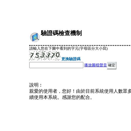
驗證碼檢查機制
請輸入您在下圖中看到的字元(字母區分大小寫)
更換驗證碼
播放圖檔聲音
說明︰
親愛的使用者，您好！由於目前系統使用人數眾
續使用本系統。感謝您的配合。