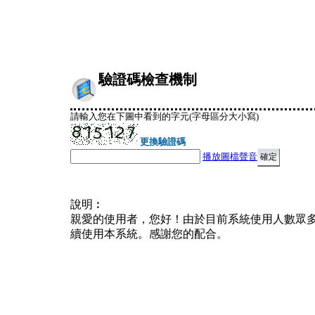
驗證碼檢查機制
請輸入您在下圖中看到的字元(字母區分大小寫)
更換驗證碼
播放圖檔聲音
說明︰
親愛的使用者，您好！由於目前系統使用人數眾
續使用本系統。感謝您的配合。