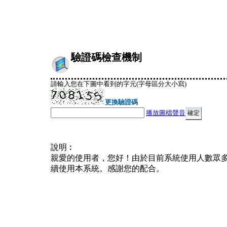
驗證碼檢查機制
請輸入您在下圖中看到的字元(字母區分大小寫)
更換驗證碼
播放圖檔聲音
說明︰
親愛的使用者，您好！由於目前系統使用人數眾
續使用本系統。感謝您的配合。