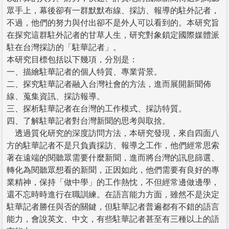
眾手上，幕後卻有一群默默布線、採訪、報導的駐外記者，
不過，他們的努力與付出卻不是外人可以看到的。本研究旨
在探究這群駐外記者的甘草人生，研究對象鎖定國際媒體派
駐在台灣採訪的「駐華記者」。
本研究目標包括以下幾項，分別是：
一、描繪駐華記者的個人特質、專業背景。
二、探究駐華記者融入台灣社會的方法，進而展開新聞佈
線、蒐集資訊、採訪報導。
三、探析駐華記者在台灣的工作模式、採訪特質。
四、了解駐華記者對台灣新聞的思考與取捨。
透過質化研究的深度訪問方法，本研究發現，來自四面八
方的駐華記者不是只負責採訪、報導之工作，他們經常思索
著在遠端的閱聽眾需要什麼新聞，進而將台灣的訊息篩選、
轉化為閱聽眾想看的新聞，正因如此，他們需要有良好的專
業精神，保持「做中學」的工作熱忱，不但經常邊做邊學，
還不忘時時進行在職訓練。在語言能力方面，雖然不是決定
駐華記者勝任與否的關鍵，但駐華記者普遍都有不錯的語言
能力，會說英文、中文，有些駐華記者甚至有三種以上的語