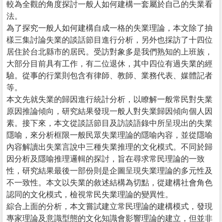
較為全觀的角度探討一般人如何建構一套屬於自己的失業看
法。
為了探究一般人如何建構自成一格的失業理論，本文除了抽
樣三集討論失業的談話節目進行分析，另外也採訪了十四位
居住於台北縣市的居民。受訪對象多是我們熟知的上班族，
大部分目前具有工作，有二位退休，其中四位有過失業的經
驗。從事的行業則包含有律師、教師、業務代表、媒體記者
等。
本文先就失業的歸因進行統計分析，以瞭解一般常民對失業
原因推論傾向，研究結果發現一般人對失業歸因傾向個人因
素。接下來，本文從談話節目及訪談語錄中所呈現出的失業
隱喻，來分析框限一般民眾失業理論的隱喻內容，並從隱喻
內容解讀出失業言說中三種失業推理的文化模式。不同於歸
因分析及隱喻推理邏輯的探討，旨在尋求常民理論的一致
性，研究結果最後一部份則是企圖呈現失業理論的多元性及
不一致性。本文以失業的敘述結構為切點，從建構社會角色
認同的文化模式，檢視常民失業理論的變異性。
綜合上面的分析，本文嘗試建立常民理論的建構模式，發現
專家理論及意識型態的文化知識會影響理論的建立，但並非