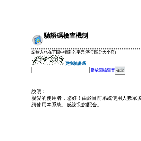
驗證碼檢查機制
請輸入您在下圖中看到的字元(字母區分大小寫)
更換驗證碼
播放圖檔聲音
說明︰
親愛的使用者，您好！由於目前系統使用人數眾
續使用本系統。感謝您的配合。