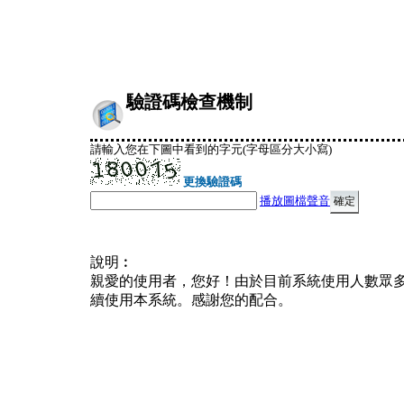
驗證碼檢查機制
請輸入您在下圖中看到的字元(字母區分大小寫)
更換驗證碼
播放圖檔聲音
說明︰
親愛的使用者，您好！由於目前系統使用人數眾
續使用本系統。感謝您的配合。